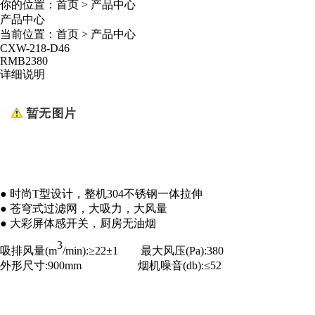
你的位置：
首页
>
产品中心
产品中心
当前位置：
首页
>
产品中心
CXW-218-D46
RMB
2380
详细说明
● 时尚T型设计，整机304不锈钢一体拉伸
●
苍穹式过滤网，大吸力，大风量
● 大彩屏体感开关，厨房无油烟
3
吸排风量(m
/min):≥22±1 最大风压(Pa):380
外形尺寸:900mm 烟机噪音(db):≤52